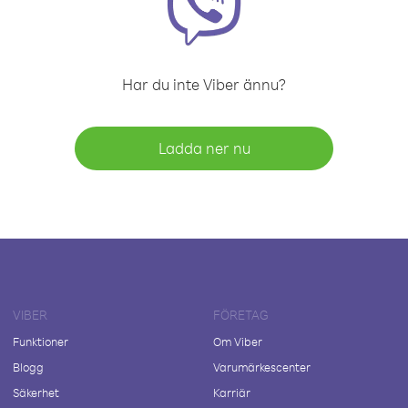
Har du inte Viber ännu?
Ladda ner nu
VIBER
FÖRETAG
Funktioner
Om Viber
Blogg
Varumärkescenter
Säkerhet
Karriär