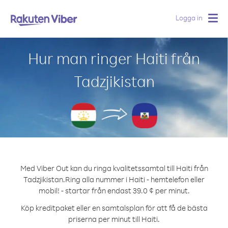
Logga in
Togg
navig
Hur man ringer Haiti från
Tadzjikistan
Med Viber Out kan du ringa kvalitetssamtal till Haiti från
Tadzjikistan.
Ring alla nummer i Haiti - hemtelefon eller
mobil! - startar från endast 39.0 ¢ per minut.
Köp kreditpaket eller en samtalsplan för att få de bästa
priserna per minut till Haiti.