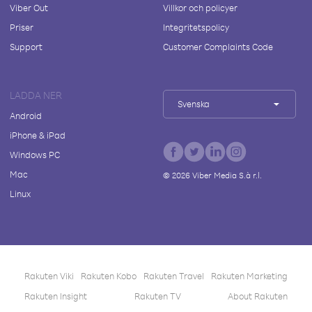
Viber Out
Villkor och policyer
Priser
Integritetspolicy
Support
Customer Complaints Code
LADDA NER
Svenska
Android
iPhone & iPad
Windows PC
Mac
©
2026
Viber Media S.à r.l.
Linux
Rakuten Viki
Rakuten Kobo
Rakuten Travel
Rakuten Marketing
Rakuten Insight
Rakuten TV
About Rakuten