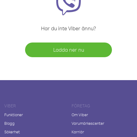
Har du inte Viber ännu?
Ladda ner nu
VIBER
FÖRETAG
Funktioner
Om Viber
Blogg
Varumärkescenter
Säkerhet
Karriär