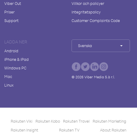
Viber Out
Villkor och policyer
Priser
Integritetspolicy
Support
Customer Complaints Code
LADDA NER
Svenska
Android
iPhone & iPad
Windows PC
Mac
©
2026
Viber Media S.à r.l.
Linux
Rakuten Viki
Rakuten Kobo
Rakuten Travel
Rakuten Marketing
Rakuten Insight
Rakuten TV
About Rakuten