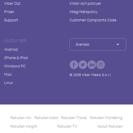
Viber Out
Villkor och policyer
Priser
Integritetspolicy
Support
Customer Complaints Code
LADDA NER
Svenska
Android
iPhone & iPad
Windows PC
Mac
©
2026
Viber Media S.à r.l.
Linux
Rakuten Viki
Rakuten Kobo
Rakuten Travel
Rakuten Marketing
Rakuten Insight
Rakuten TV
About Rakuten