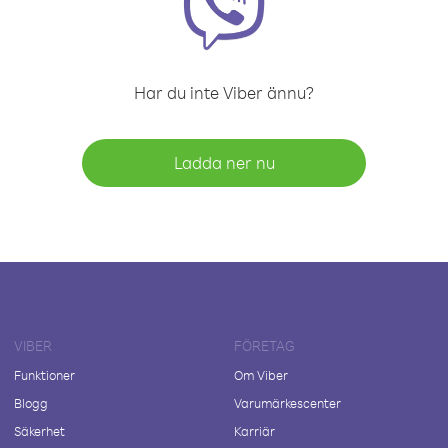
Har du inte Viber ännu?
Ladda ner nu
VIBER
FÖRETAG
Funktioner
Om Viber
Blogg
Varumärkescenter
Säkerhet
Karriär