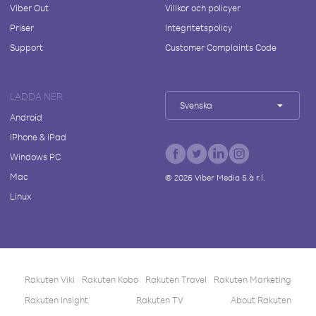
Viber Out
Villkor och policyer
Priser
Integritetspolicy
Support
Customer Complaints Code
LADDA NER
Svenska
Android
iPhone & iPad
Windows PC
Mac
©
2026
Viber Media S.à r.l.
Linux
Rakuten Viki
Rakuten Kobo
Rakuten Travel
Rakuten Marketing
Rakuten Insight
Rakuten TV
About Rakuten