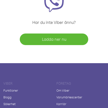
Har du inte Viber ännu?
Ladda ner nu
VIBER
FÖRETAG
Funktioner
Om Viber
Blogg
Varumärkescenter
Säkerhet
Karriär