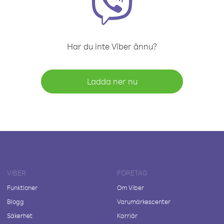
Har du inte Viber ännu?
Ladda ner nu
VIBER
FÖRETAG
Funktioner
Om Viber
Blogg
Varumärkescenter
Säkerhet
Karriär