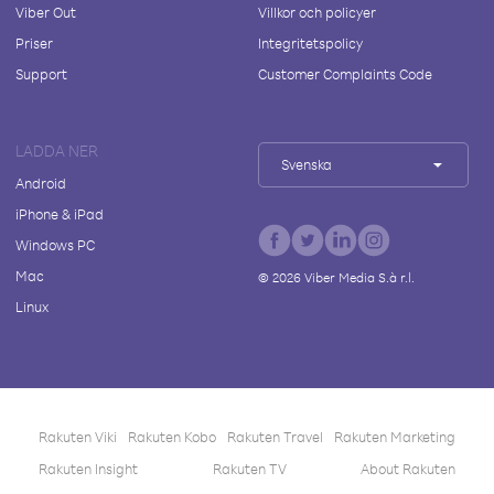
Viber Out
Villkor och policyer
Priser
Integritetspolicy
Support
Customer Complaints Code
LADDA NER
Svenska
Android
iPhone & iPad
Windows PC
Mac
©
2026
Viber Media S.à r.l.
Linux
Rakuten Viki
Rakuten Kobo
Rakuten Travel
Rakuten Marketing
Rakuten Insight
Rakuten TV
About Rakuten