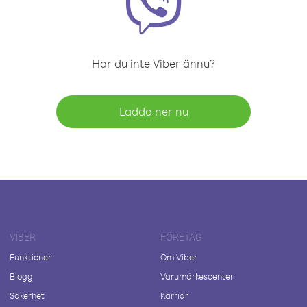
Har du inte Viber ännu?
Ladda ner nu
VIBER
FÖRETAG
Funktioner
Om Viber
Blogg
Varumärkescenter
Säkerhet
Karriär