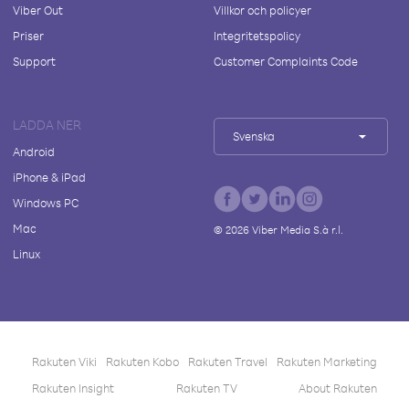
Viber Out
Villkor och policyer
Priser
Integritetspolicy
Support
Customer Complaints Code
LADDA NER
Svenska
Android
iPhone & iPad
Windows PC
Mac
©
2026
Viber Media S.à r.l.
Linux
Rakuten Viki
Rakuten Kobo
Rakuten Travel
Rakuten Marketing
Rakuten Insight
Rakuten TV
About Rakuten