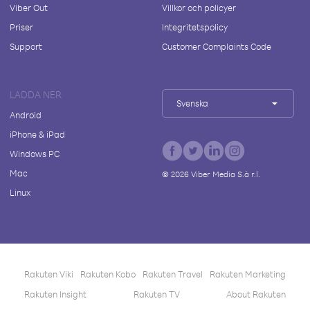
Viber Out
Villkor och policyer
Priser
Integritetspolicy
Support
Customer Complaints Code
LADDA NER
Svenska
Android
iPhone & iPad
Windows PC
Mac
©
2026
Viber Media S.à r.l.
Linux
Rakuten Viki
Rakuten Kobo
Rakuten Travel
Rakuten Marketing
Rakuten Insight
Rakuten TV
About Rakuten