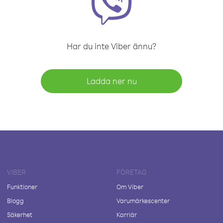
Har du inte Viber ännu?
Ladda ner nu
VIBER
FÖRETAG
Funktioner
Om Viber
Blogg
Varumärkescenter
Säkerhet
Karriär