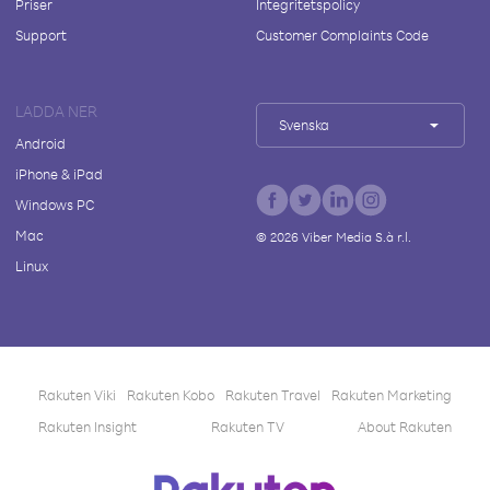
Priser
Integritetspolicy
Support
Customer Complaints Code
LADDA NER
Svenska
Android
iPhone & iPad
Windows PC
Mac
©
2026
Viber Media S.à r.l.
Linux
Rakuten Viki
Rakuten Kobo
Rakuten Travel
Rakuten Marketing
Rakuten Insight
Rakuten TV
About Rakuten