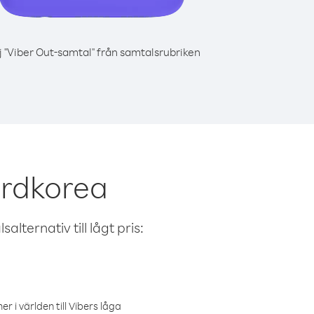
j "Viber Out-samtal" från samtalsrubriken
ordkorea
alternativ till lågt pris:
r i världen till Vibers låga