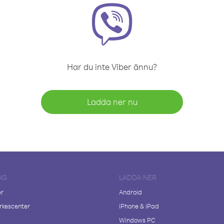
Har du inte Viber ännu?
Ladda ner nu
AG
LADDA NER
er
Android
kescenter
iPhone & iPad
Windows PC