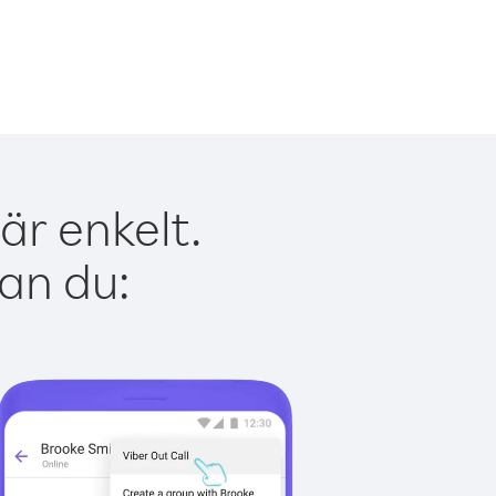
är enkelt.
kan du: