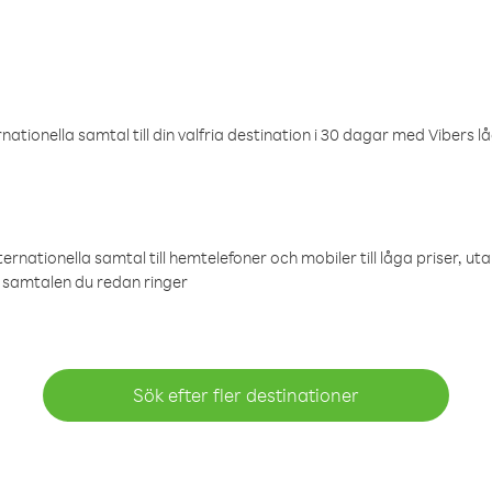
ationella samtal till din valfria destination i 30 dagar med Vibers lå
ternationella samtal till hemtelefoner och mobiler till låga priser, ut
samtalen du redan ringer
Sök efter fler destinationer