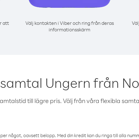
r att
Välj kontakten i Viber och ring från deras
Väl
informationsskärm
 samtal Ungern från N
talstid till lägre pris. Välj från våra flexibla samtals
öper något, oavsett belopp. Med din kredit kan du ringa till alla numme