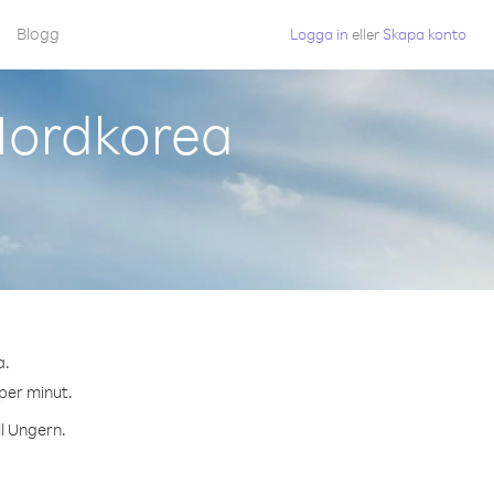
Blogg
Logga in
eller
Skapa konto
Nordkorea
a.
 per minut.
ll Ungern.