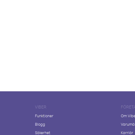
VIBER
FÖRET
Funktioner
Om Vib
Blogg
Varumär
Säkerhet
Karriär