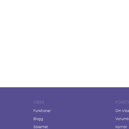
VIBER
FÖRET
Funktioner
Om Vib
Blogg
Varumär
Säkerhet
Karriär