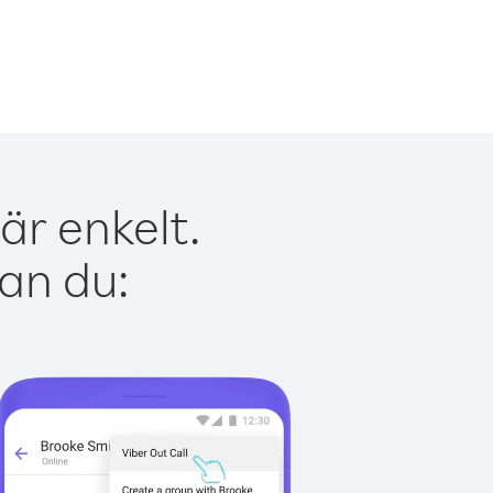
är enkelt.
kan du: