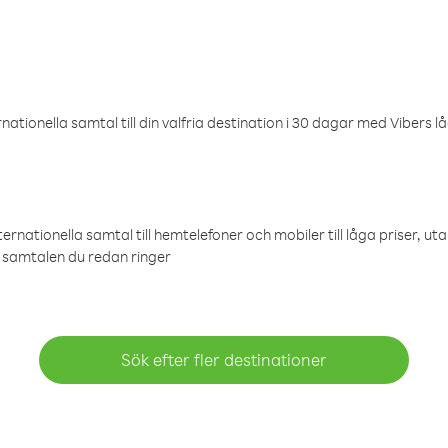
ationella samtal till din valfria destination i 30 dagar med Vibers lå
ternationella samtal till hemtelefoner och mobiler till låga priser, ut
samtalen du redan ringer
Sök efter fler destinationer