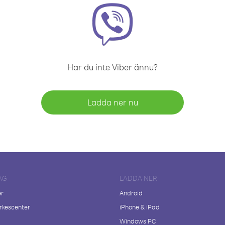
Har du inte Viber ännu?
Ladda ner nu
AG
LADDA NER
er
Android
kescenter
iPhone & iPad
Windows PC