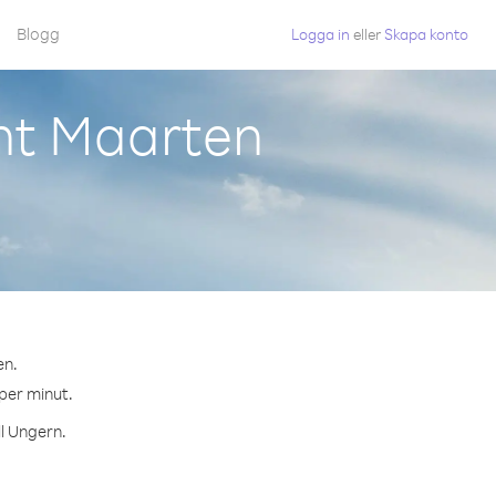
Blogg
Logga in
eller
Skapa konto
int Maarten
en.
 per minut.
ll Ungern.