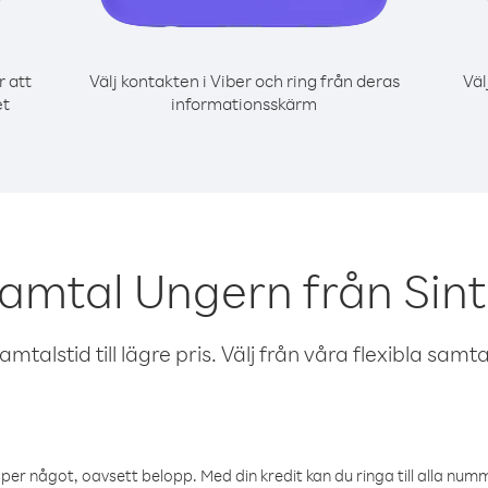
r att
Välj kontakten i Viber och ring från deras
Väl
et
informationsskärm
samtal Ungern från Sin
talstid till lägre pris. Välj från våra flexibla samtals
öper något, oavsett belopp. Med din kredit kan du ringa till alla numme