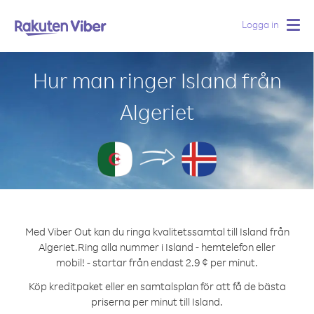
Logga in
Togg
navig
Hur man ringer Island från
Algeriet
Med Viber Out kan du ringa kvalitetssamtal till Island från
Algeriet.
Ring alla nummer i Island - hemtelefon eller
mobil! - startar från endast 2.9 ¢ per minut.
Köp kreditpaket eller en samtalsplan för att få de bästa
priserna per minut till Island.