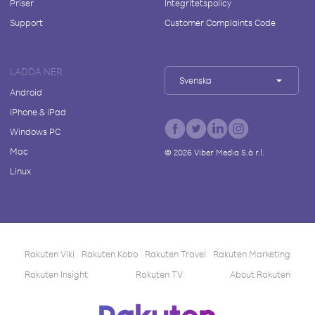
Priser
Integritetspolicy
Support
Customer Complaints Code
LADDA NER
Svenska
Android
iPhone & iPad
Windows PC
Mac
©
2026
Viber Media S.à r.l.
Linux
Rakuten Viki
Rakuten Kobo
Rakuten Travel
Rakuten Marketing
Rakuten Insight
Rakuten TV
About Rakuten