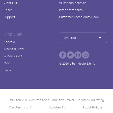
Viber Out
Villkor och policyer
Priser
Integritetspolicy
Support
Customer Complaints Code
LADDA NER
Svenska
Android
iPhone & iPad
Windows PC
Mac
©
2026
Viber Media S.à r.l.
Linux
Rakuten Viki
Rakuten Kobo
Rakuten Travel
Rakuten Marketing
Rakuten Insight
Rakuten TV
About Rakuten