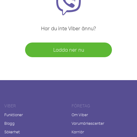
Har du inte Viber ännu?
Ladda ner nu
VIBER
FÖRETAG
Funktioner
Om Viber
Blogg
Varumärkescenter
Säkerhet
Karriär