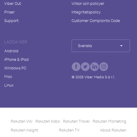
Viber Out
Villkor och policyer
Priser
Integritetspolicy
Support
Customer Complaints Code
LADDA NER
Svenska
Android
iPhone & iPad
Windows PC
Mac
©
2026
Viber Media S.à r.l.
Linux
Rakuten Viki
Rakuten Kobo
Rakuten Travel
Rakuten Marketing
Rakuten Insight
Rakuten TV
About Rakuten