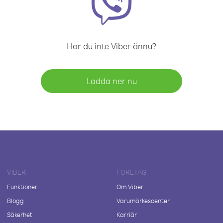
Har du inte Viber ännu?
Ladda ner nu
VIBER
FÖRETAG
Funktioner
Om Viber
Blogg
Varumärkescenter
Säkerhet
Karriär