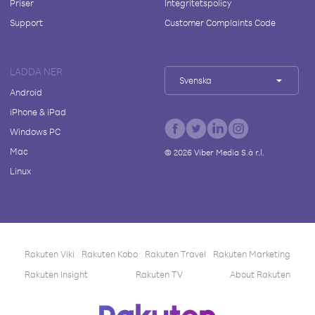
Priser
Integritetspolicy
Support
Customer Complaints Code
LADDA NER
Svenska
Android
iPhone & iPad
Windows PC
Mac
©
2026
Viber Media S.à r.l.
Linux
Rakuten Viki
Rakuten Kobo
Rakuten Travel
Rakuten Marketing
Rakuten Insight
Rakuten TV
About Rakuten