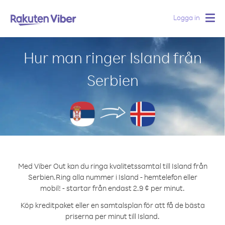
Logga in
Togg
navig
Hur man ringer Island från
Serbien
Med Viber Out kan du ringa kvalitetssamtal till Island från
Serbien.
Ring alla nummer i Island - hemtelefon eller
mobil! - startar från endast 2.9 ¢ per minut.
Köp kreditpaket eller en samtalsplan för att få de bästa
priserna per minut till Island.