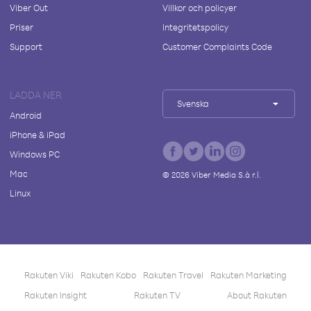
Viber Out
Villkor och policyer
Priser
Integritetspolicy
Support
Customer Complaints Code
LADDA NER
Svenska
Android
iPhone & iPad
Windows PC
Mac
©
2026
Viber Media S.à r.l.
Linux
Rakuten Viki
Rakuten Kobo
Rakuten Travel
Rakuten Marketing
Rakuten Insight
Rakuten TV
About Rakuten