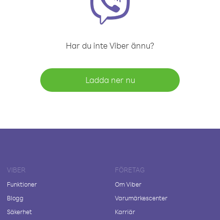
Har du inte Viber ännu?
Ladda ner nu
VIBER
FÖRETAG
Funktioner
Om Viber
Blogg
Varumärkescenter
Säkerhet
Karriär