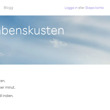
Blogg
Logga in
eller
Skapa konto
enbenskusten
ten.
per minut.
l Indien.