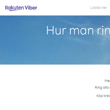
Ladda ner
Hur man rin
Med
Ring alla
Köp kred