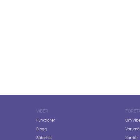
VIBER
FÖRET
Funktioner
Om Vib
Blogg
Varumär
Säkerhet
Karriär