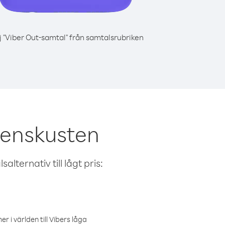
j "Viber Out-samtal" från samtalsrubriken
benskusten
alternativ till lågt pris:
r i världen till Vibers låga