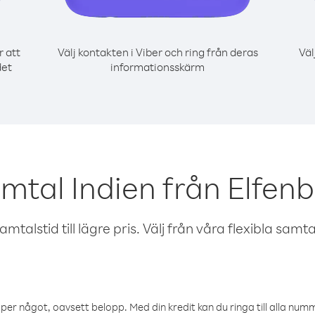
r att
Välj kontakten i Viber och ring från deras
Väl
det
informationsskärm
amtal Indien från Elfen
talstid till lägre pris. Välj från våra flexibla samtals
öper något, oavsett belopp. Med din kredit kan du ringa till alla numme