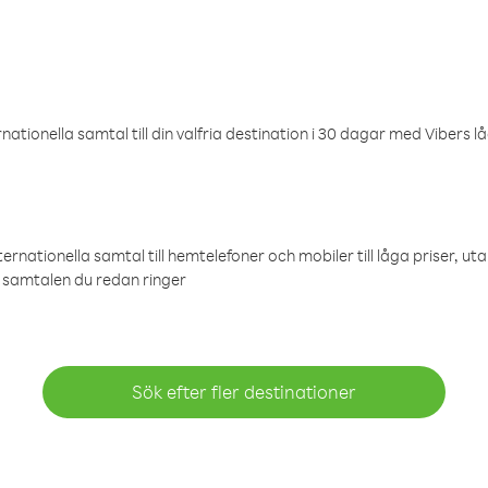
ationella samtal till din valfria destination i 30 dagar med Vibers lå
ternationella samtal till hemtelefoner och mobiler till låga priser, ut
samtalen du redan ringer
Sök efter fler destinationer