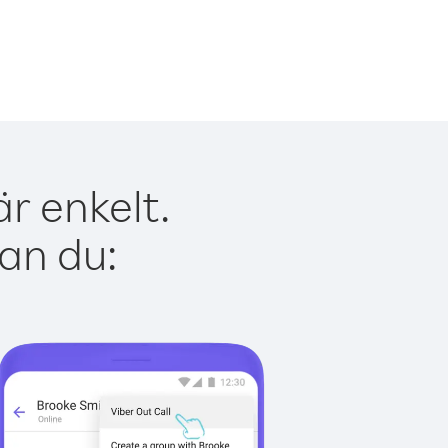
r enkelt.
kan du: