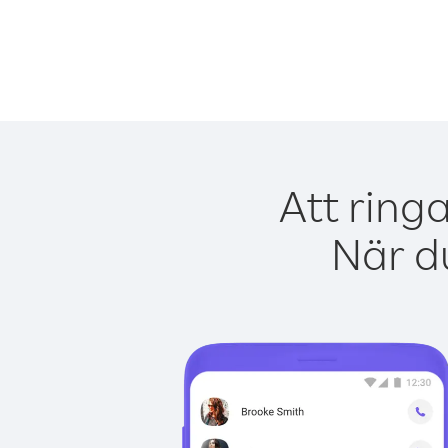
Att ring
När du