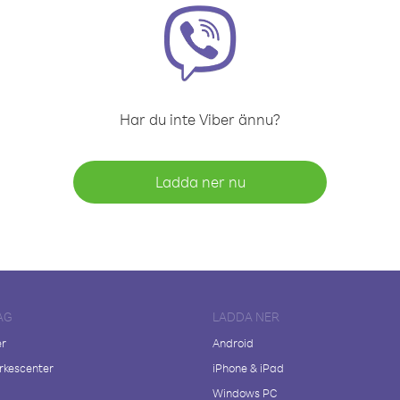
Har du inte Viber ännu?
Ladda ner nu
AG
LADDA NER
er
Android
kescenter
iPhone & iPad
Windows PC