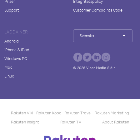
Priser
Integritetspolicy
Support
Customer Complaints Code
LADDA NER
Svenska
Android
iPhone & iPad
Windows PC
Mac
©
2026
Viber Media S.à r.l.
Linux
Rakuten Viki
Rakuten Kobo
Rakuten Travel
Rakuten Marketing
Rakuten Insight
Rakuten TV
About Rakuten