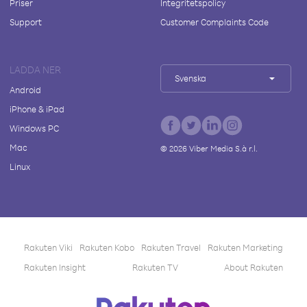
Priser
Integritetspolicy
Support
Customer Complaints Code
LADDA NER
Svenska
Android
iPhone & iPad
Windows PC
Mac
©
2026
Viber Media S.à r.l.
Linux
Rakuten Viki
Rakuten Kobo
Rakuten Travel
Rakuten Marketing
Rakuten Insight
Rakuten TV
About Rakuten