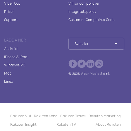
Viber Out
Villkor och policyer
Priser
Integritetspolicy
Support
Customer Complaints Code
LADDA NER
Svenska
Android
iPhone & iPad
Windows PC
Mac
©
2026
Viber Media S.à r.l.
Linux
Rakuten Viki
Rakuten Kobo
Rakuten Travel
Rakuten Marketing
Rakuten Insight
Rakuten TV
About Rakuten