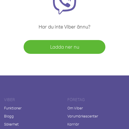
Har du inte Viber ännu?
Ladda ner nu
VIBER
FÖRETAG
Funktioner
Om Viber
Blogg
Varumärkescenter
Säkerhet
Karriär