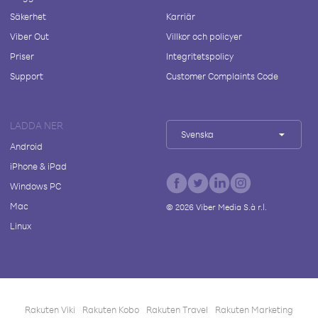
Säkerhet
Karriär
Viber Out
Villkor och policyer
Priser
Integritetspolicy
Support
Customer Complaints Code
LADDA NER
Svenska
Android
iPhone & iPad
Windows PC
Mac
©
2026
Viber Media S.à r.l.
Linux
Rakuten Viki
Rakuten Kobo
Rakuten Travel
Rakuten Marketing