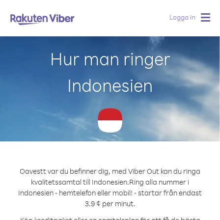
Logga in
Togg
navig
Hur man ringer
Indonesien
Oavestt var du befinner dig, med Viber Out kan du ringa
kvalitetssamtal till Indonesien.
Ring alla nummer i
Indonesien - hemtelefon eller mobil! - startar från endast
3.9 ¢ per minut.