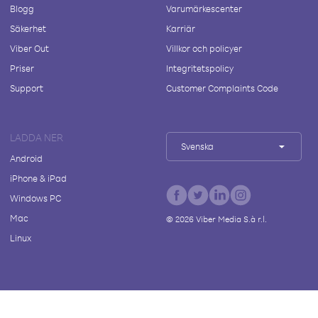
Blogg
Varumärkescenter
Säkerhet
Karriär
Viber Out
Villkor och policyer
Priser
Integritetspolicy
Support
Customer Complaints Code
LADDA NER
Svenska
Android
iPhone & iPad
Windows PC
Mac
©
2026
Viber Media S.à r.l.
Linux