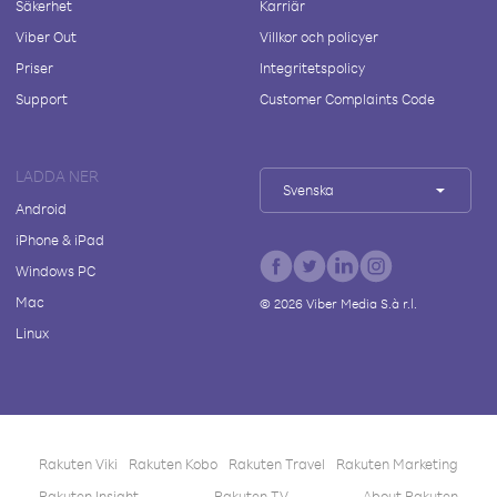
Säkerhet
Karriär
Viber Out
Villkor och policyer
Priser
Integritetspolicy
Support
Customer Complaints Code
LADDA NER
Svenska
Android
iPhone & iPad
Windows PC
Mac
©
2026
Viber Media S.à r.l.
Linux
Rakuten Viki
Rakuten Kobo
Rakuten Travel
Rakuten Marketing
Rakuten Insight
Rakuten TV
About Rakuten