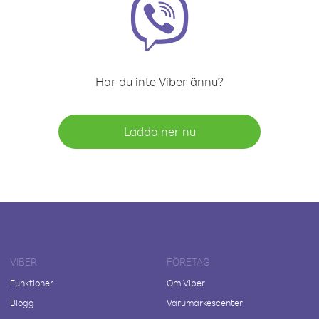
Har du inte Viber ännu?
Ladda ner nu
VIBER
FÖRETAG
Funktioner
Om Viber
Blogg
Varumärkescenter