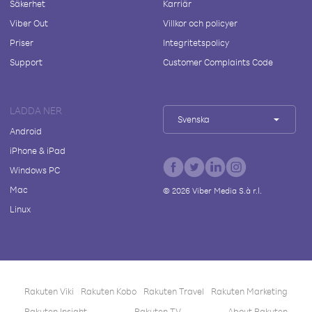
Säkerhet
Karriär
Viber Out
Villkor och policyer
Priser
Integritetspolicy
Support
Customer Complaints Code
LADDA NER
Svenska
Android
iPhone & iPad
Windows PC
Mac
©
2026
Viber Media S.à r.l.
Linux
Rakuten Viki
Rakuten Kobo
Rakuten Travel
Rakuten Marketing
Rakuten Insight
Rakuten TV
About Rakuten