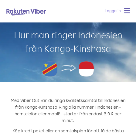
Logga in
Togg
navig
Hur man ringer Indonesien
från Kongo-Kinshasa
Med Viber Out kan du ringa kvalitetssamtal till Indonesien
från Kongo-Kinshasa.
Ring alla nummer i Indonesien -
hemtelefon eller mobil! - startar från endast 3.9 ¢ per
minut.
Köp kreditpaket eller en samtalsplan för att få de bästa