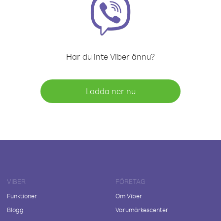
Har du inte Viber ännu?
Ladda ner nu
VIBER
FÖRETAG
Funktioner
Om Viber
Blogg
Varumärkescenter