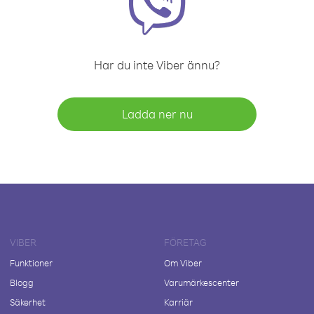
Har du inte Viber ännu?
Ladda ner nu
VIBER
FÖRETAG
Funktioner
Om Viber
Blogg
Varumärkescenter
Säkerhet
Karriär