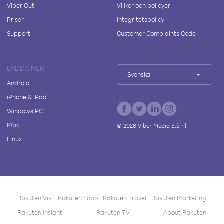
Viber Out
Villkor och policyer
Priser
Integritetspolicy
Support
Customer Complaints Code
LADDA NER
Svenska
Android
iPhone & iPad
Windows PC
Mac
©
2026
Viber Media S.à r.l.
Linux
Rakuten Viki
Rakuten Kobo
Rakuten Travel
Rakuten Marketing
Rakuten Insight
Rakuten TV
About Rakuten