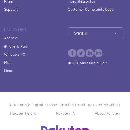
Priser
Integritetspolicy
Support
Customer Complaints Code
LADDA NER
Svenska
Android
iPhone & iPad
Windows PC
Mac
©
2026
Viber Media S.à r.l.
Linux
Rakuten Viki
Rakuten Kobo
Rakuten Travel
Rakuten Marketing
Rakuten Insight
Rakuten TV
About Rakuten