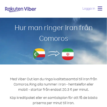
Logga in
Togg
navig
Hur man ringer Iran från
Comoros
Med Viber Out kan du ringa kvalitetssamtal till Iran från
Comoros.
Ring alla nummer i Iran - hemtelefon eller
mobil! - startar från endast 20.3 ¢ per minut.
Köp kreditpaket eller en samtalsplan för att få de bästa
priserna per minut till Iran.