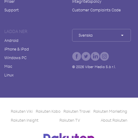
Priser
Integritetspolicy
Support
Customer Complaints Code
LADDA NER
Svenska
Android
iPhone & iPad
Windows PC
Mac
©
2026
Viber Media S.à r.l.
Linux
Rakuten Viki
Rakuten Kobo
Rakuten Travel
Rakuten Marketing
Rakuten Insight
Rakuten TV
About Rakuten