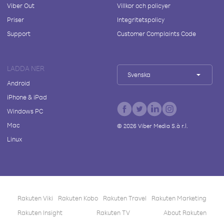
Viber Out
Villkor och policyer
Priser
Integritetspolicy
Support
Customer Complaints Code
LADDA NER
Svenska
Android
iPhone & iPad
Windows PC
Mac
©
2026
Viber Media S.à r.l.
Linux
Rakuten Viki
Rakuten Kobo
Rakuten Travel
Rakuten Marketing
Rakuten Insight
Rakuten TV
About Rakuten