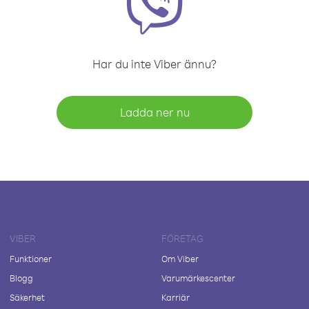
Har du inte Viber ännu?
Ladda ner nu
VIBER
FÖRETAG
Funktioner
Om Viber
Blogg
Varumärkescenter
Säkerhet
Karriär