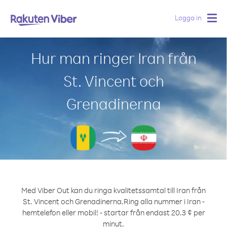
Logga in
Togg
navig
Hur man ringer Iran från
St. Vincent och
Grenadinerna
Med Viber Out kan du ringa kvalitetssamtal till Iran från
St. Vincent och Grenadinerna.
Ring alla nummer i Iran -
hemtelefon eller mobil! - startar från endast 20.3 ¢ per
minut.