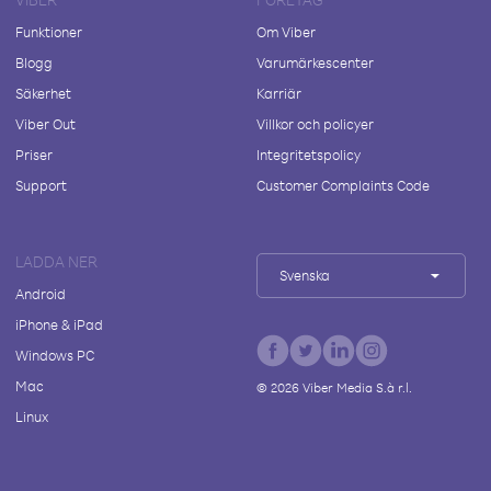
Funktioner
Om Viber
Blogg
Varumärkescenter
Säkerhet
Karriär
Viber Out
Villkor och policyer
Priser
Integritetspolicy
Support
Customer Complaints Code
LADDA NER
Svenska
Android
iPhone & iPad
Windows PC
Mac
©
2026
Viber Media S.à r.l.
Linux