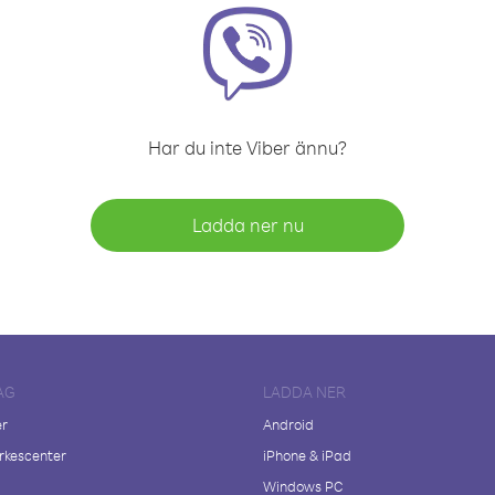
Har du inte Viber ännu?
Ladda ner nu
AG
LADDA NER
er
Android
kescenter
iPhone & iPad
Windows PC