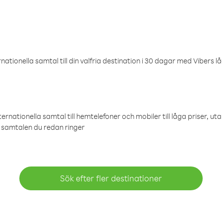
ationella samtal till din valfria destination i 30 dagar med Vibers lå
ternationella samtal till hemtelefoner och mobiler till låga priser, ut
samtalen du redan ringer
Sök efter fler destinationer