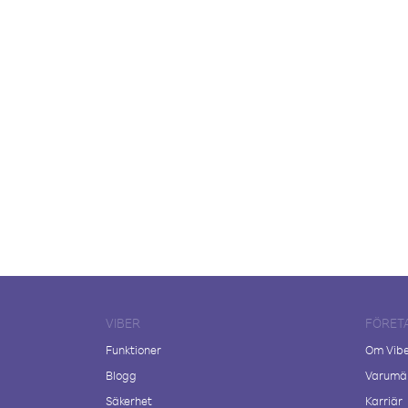
VIBER
FÖRET
Funktioner
Om Vib
Blogg
Varumär
Säkerhet
Karriär