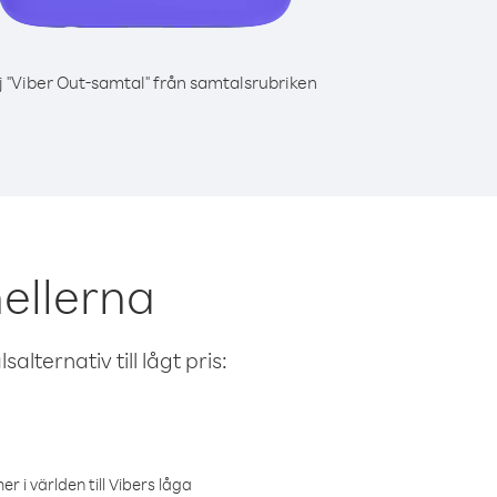
j "Viber Out-samtal" från samtalsrubriken
hellerna
alternativ till lågt pris:
r i världen till Vibers låga