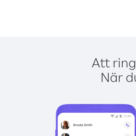
Att rin
När du