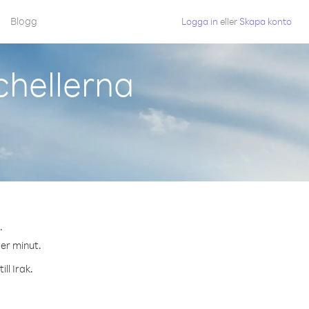
Blogg
Logga in
eller
Skapa konto
chellerna
.
per minut.
ll Irak.