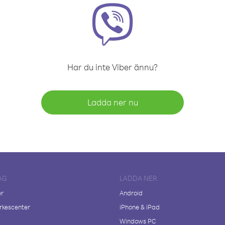
Har du inte Viber ännu?
Ladda ner nu
AG
LADDA NER
er
Android
kescenter
iPhone & iPad
Windows PC