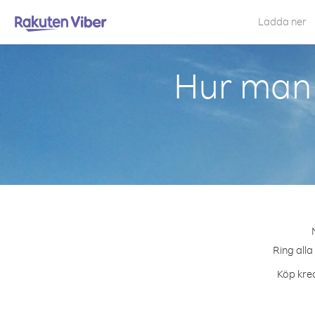
Ladda ner
Hur man 
Ring alla
Köp kred