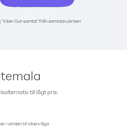
j "Viber Out-samtal" från samtalsrubriken
uatemala
alternativ till lågt pris:
r i världen till Vibers låga