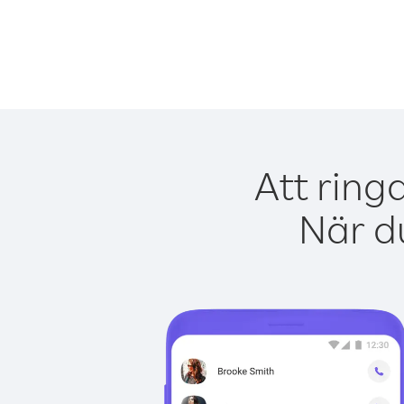
Att ring
När du