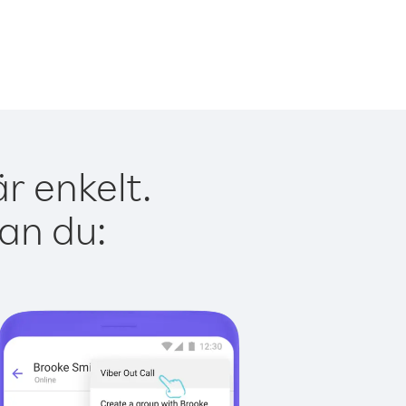
r enkelt.
kan du: