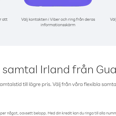
r att
Välj kontakten i Viber och ring från deras
Väl
informationsskärm
 samtal Irland från G
talstid till lägre pris. Välj från våra flexibla samtals
öper något, oavsett belopp. Med din kredit kan du ringa till alla numme