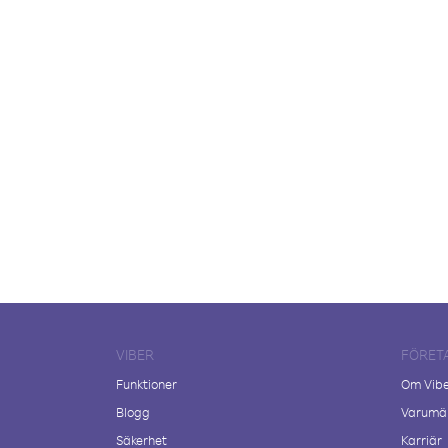
VIBER
FÖRET
Funktioner
Om Vib
Blogg
Varumär
Säkerhet
Karriär