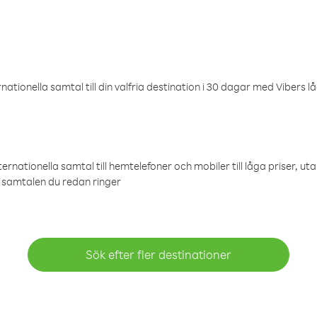
ationella samtal till din valfria destination i 30 dagar med Vibers lå
ternationella samtal till hemtelefoner och mobiler till låga priser, ut
samtalen du redan ringer
Sök efter fler destinationer