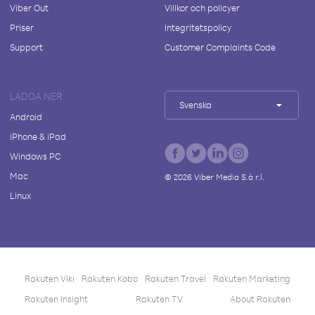
Viber Out
Villkor och policyer
Priser
Integritetspolicy
Support
Customer Complaints Code
LADDA NER
Svenska
Android
iPhone & iPad
Windows PC
Mac
©
2026
Viber Media S.à r.l.
Linux
Rakuten Viki
Rakuten Kobo
Rakuten Travel
Rakuten Marketing
Rakuten Insight
Rakuten TV
About Rakuten