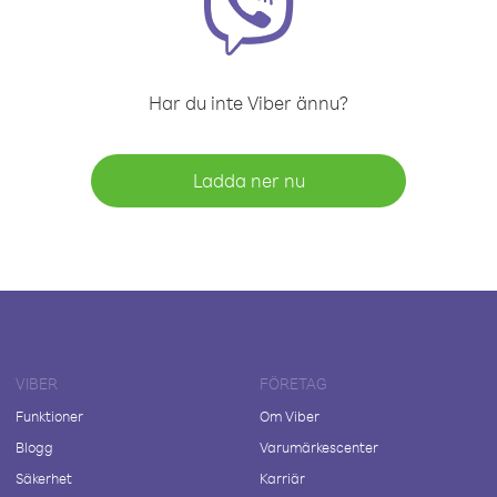
Har du inte Viber ännu?
Ladda ner nu
VIBER
FÖRETAG
Funktioner
Om Viber
Blogg
Varumärkescenter
Säkerhet
Karriär