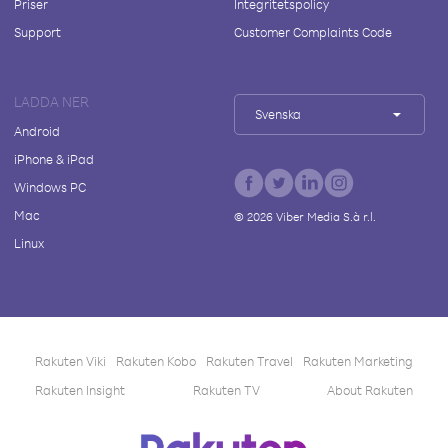
Priser
Integritetspolicy
Support
Customer Complaints Code
LADDA NER
Svenska
Android
iPhone & iPad
Windows PC
Mac
©
2026
Viber Media S.à r.l.
Linux
Rakuten Viki
Rakuten Kobo
Rakuten Travel
Rakuten Marketing
Rakuten Insight
Rakuten TV
About Rakuten