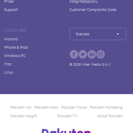
Priser
Integritetspolicy
Support
Customer Complaints Code
LADDA NER
Svenska
Android
iPhone & iPad
Windows PC
Mac
©
2026
Viber Media S.à r.l.
Linux
Rakuten Viki
Rakuten Kobo
Rakuten Travel
Rakuten Marketing
Rakuten Insight
Rakuten TV
About Rakuten