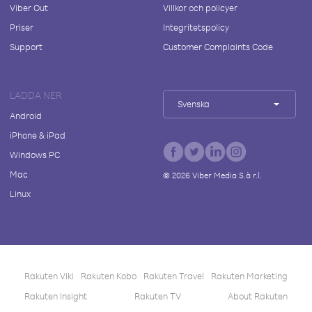
Viber Out
Villkor och policyer
Priser
Integritetspolicy
Support
Customer Complaints Code
LADDA NER
Svenska
Android
iPhone & iPad
Windows PC
Mac
©
2026
Viber Media S.à r.l.
Linux
Rakuten Viki
Rakuten Kobo
Rakuten Travel
Rakuten Marketing
Rakuten Insight
Rakuten TV
About Rakuten