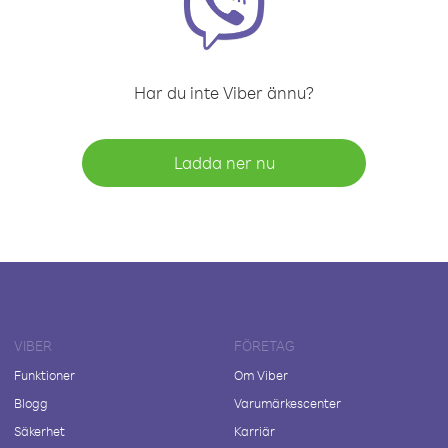
Har du inte Viber ännu?
Ladda ner nu
VIBER
FÖRETAG
Funktioner
Om Viber
Blogg
Varumärkescenter
Säkerhet
Karriär