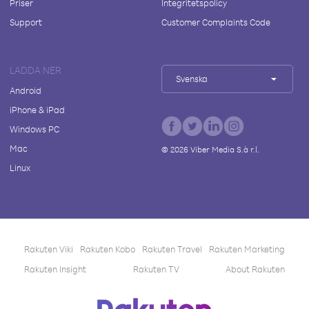
Priser
Integritetspolicy
Support
Customer Complaints Code
LADDA NER
Svenska
Android
iPhone & iPad
Windows PC
Mac
©
2026
Viber Media S.à r.l.
Linux
Rakuten Viki
Rakuten Kobo
Rakuten Travel
Rakuten Marketing
Rakuten Insight
Rakuten TV
About Rakuten