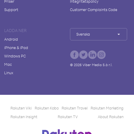
Priser
Integritetspolicy
Support
Customer Complaints Code
LADDA NER
Svenska
Android
iPhone & iPad
Windows PC
Mac
©
2026
Viber Media S.à r.l.
Linux
Rakuten Viki
Rakuten Kobo
Rakuten Travel
Rakuten Marketing
Rakuten Insight
Rakuten TV
About Rakuten