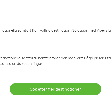
ationella samtal till din valfria destination i 30 dagar med Vibers lå
ternationella samtal till hemtelefoner och mobiler till låga priser, ut
samtalen du redan ringer
Sök efter fler destinationer