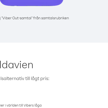
j "Viber Out-samtal" från samtalsrubriken
oldavien
alternativ till lågt pris:
r i världen till Vibers låga