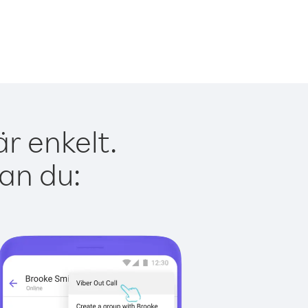
är enkelt.
kan du: