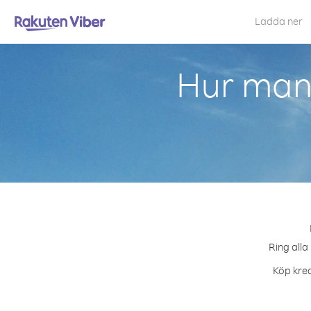
Ladda ner
Hur man 
Ring alla
Köp kred