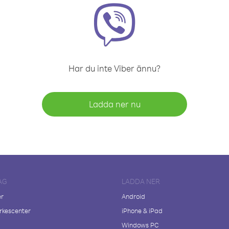
Har du inte Viber ännu?
Ladda ner nu
AG
LADDA NER
er
Android
kescenter
iPhone & iPad
Windows PC