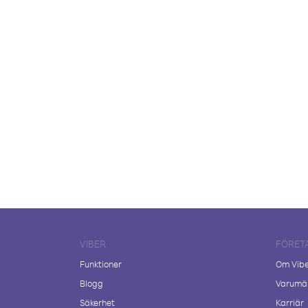
VIBER
FÖRET
Funktioner
Om Vib
Blogg
Varumär
Säkerhet
Karriär