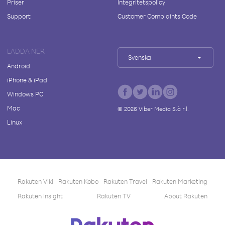
Priser
Integritetspolicy
Support
Customer Complaints Code
LADDA NER
Svenska
Android
iPhone & iPad
Windows PC
Mac
©
2026
Viber Media S.à r.l.
Linux
Rakuten Viki
Rakuten Kobo
Rakuten Travel
Rakuten Marketing
Rakuten Insight
Rakuten TV
About Rakuten