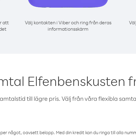
r att
Välj kontakten i Viber och ring från deras
Väl
det
informationsskärm
mtal Elfenbenskusten 
talstid till lägre pris. Välj från våra flexibla samtals
öper något, oavsett belopp. Med din kredit kan du ringa till alla numme