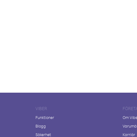
VIBER
FÖRET
Funktioner
Om Vib
Blogg
Varumär
Säkerhet
Karriär