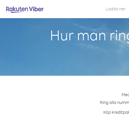
Ladda ner
Hur man rin
Med
Ring alla numme
Köp kreditpak