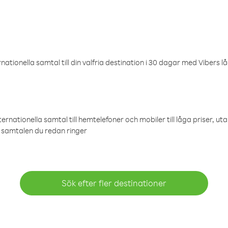
ationella samtal till din valfria destination i 30 dagar med Vibers lå
ternationella samtal till hemtelefoner och mobiler till låga priser, ut
samtalen du redan ringer
Sök efter fler destinationer