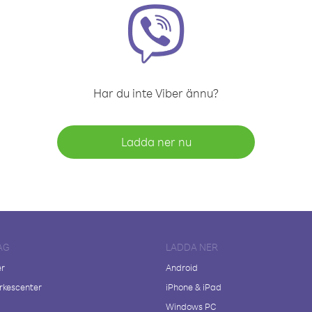
Har du inte Viber ännu?
Ladda ner nu
AG
LADDA NER
er
Android
kescenter
iPhone & iPad
Windows PC