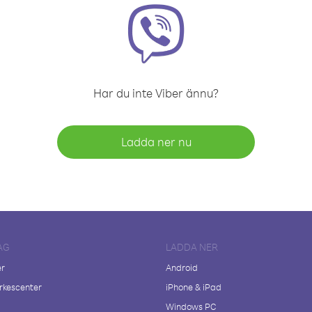
Har du inte Viber ännu?
Ladda ner nu
AG
LADDA NER
er
Android
kescenter
iPhone & iPad
Windows PC