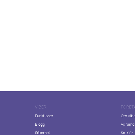
VIBER
FÖRET
Funktioner
Om Vib
Blogg
Varumär
Säkerhet
Karriär