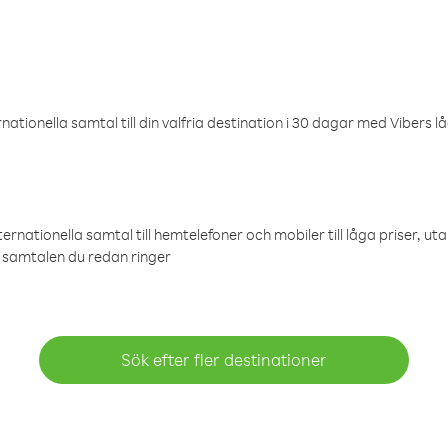
ationella samtal till din valfria destination i 30 dagar med Vibers lå
ternationella samtal till hemtelefoner och mobiler till låga priser, ut
samtalen du redan ringer
Sök efter fler destinationer