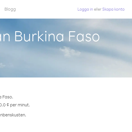
Blogg
Logga in
eller
Skapa konto
ån Burkina Faso
a Faso.
0.0 ¢ per minut.
fenbenskusten.