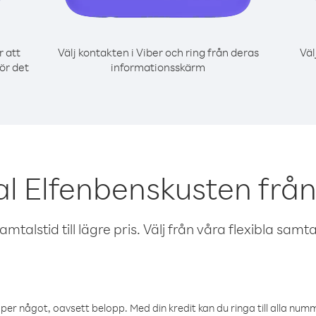
r att
Välj kontakten i Viber och ring från deras
Väl
ör det
informationsskärm
l Elfenbenskusten frå
talstid till lägre pris. Välj från våra flexibla samtals
öper något, oavsett belopp. Med din kredit kan du ringa till alla numme