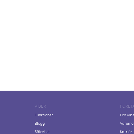
VIBER
FÖRET
Funktioner
Om Vib
Blogg
Varumär
Säkerhet
Karriär