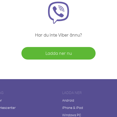
Har du inte Viber ännu?
Ladda ner nu
AG
LADDA NER
er
Android
kescenter
iPhone & iPad
Windows PC