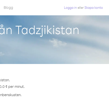
Blogg
Logga in
eller
Skapa konto
ån Tadzjikistan
kistan.
0.0 ¢ per minut.
fenbenskusten.