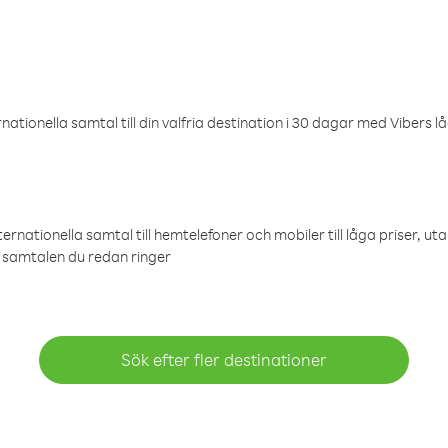
ationella samtal till din valfria destination i 30 dagar med Vibers lå
ternationella samtal till hemtelefoner och mobiler till låga priser, ut
samtalen du redan ringer
Sök efter fler destinationer