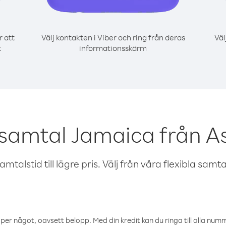
r att
Välj kontakten i Viber och ring från deras
Väl
t
informationsskärm
 samtal Jamaica från A
talstid till lägre pris. Välj från våra flexibla samtals
öper något, oavsett belopp. Med din kredit kan du ringa till alla numme