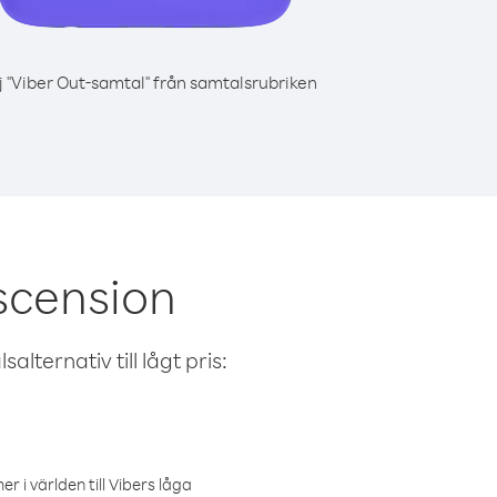
j "Viber Out-samtal" från samtalsrubriken
scension
alternativ till lågt pris:
r i världen till Vibers låga