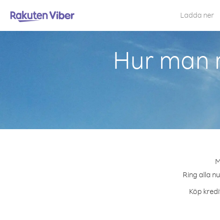
Ladda ner
Hur man r
M
Ring alla n
Köp kredi