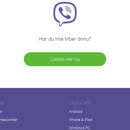
Har du inte Viber ännu?
Ladda ner nu
AG
LADDA NER
er
Android
kescenter
iPhone & iPad
Windows PC