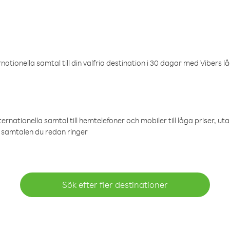
ationella samtal till din valfria destination i 30 dagar med Vibers lå
ternationella samtal till hemtelefoner och mobiler till låga priser, ut
samtalen du redan ringer
Sök efter fler destinationer