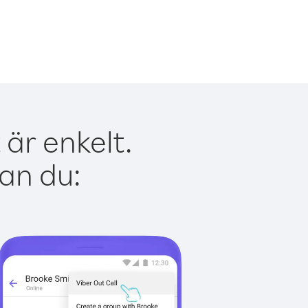
är enkelt.
kan du: