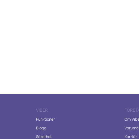
VIBER
FÖRET
Funktioner
Om Vib
Blogg
Varumär
Säkerhet
Karriär