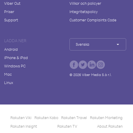
Viber Out
Villkor och policyer
Priser
Integritetspolicy
Support
Customer Complaints Code
LADDA NER
Svenska
Android
iPhone & iPad
Windows PC
Mac
©
2026
Viber Media S.à r.l.
Linux
Rakuten Viki
Rakuten Kobo
Rakuten Travel
Rakuten Marketing
Rakuten Insight
Rakuten TV
About Rakuten