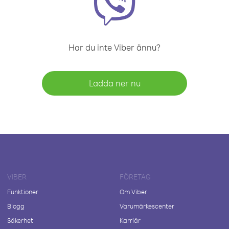
Har du inte Viber ännu?
Ladda ner nu
VIBER
FÖRETAG
Funktioner
Om Viber
Blogg
Varumärkescenter
Säkerhet
Karriär