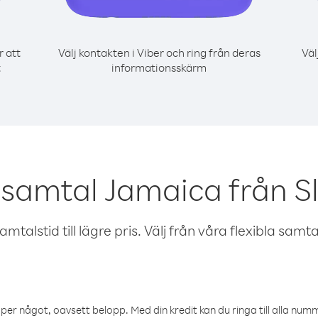
r att
Välj kontakten i Viber och ring från deras
Väl
t
informationsskärm
 samtal Jamaica från S
talstid till lägre pris. Välj från våra flexibla samtals
öper något, oavsett belopp. Med din kredit kan du ringa till alla numme