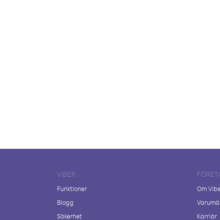
VIBER
FÖRET
Funktioner
Om Vib
Blogg
Varumär
Säkerhet
Karriär