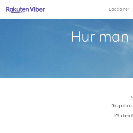
Ladda ner
Hur man 
M
Ring alla n
Köp kredi