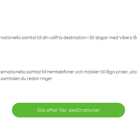
ationella samtal till din valfria destination i 30 dagar med Vibers lå
ternationella samtal till hemtelefoner och mobiler till låga priser, ut
samtalen du redan ringer
Sök efter fler destinationer