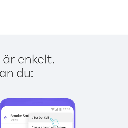
är enkelt.
kan du: