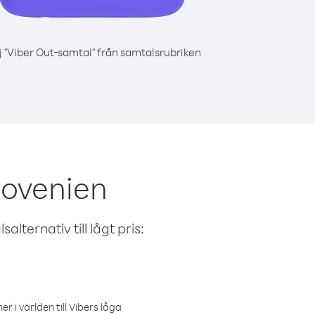
j "Viber Out-samtal" från samtalsrubriken
lovenien
alternativ till lågt pris:
r i världen till Vibers låga