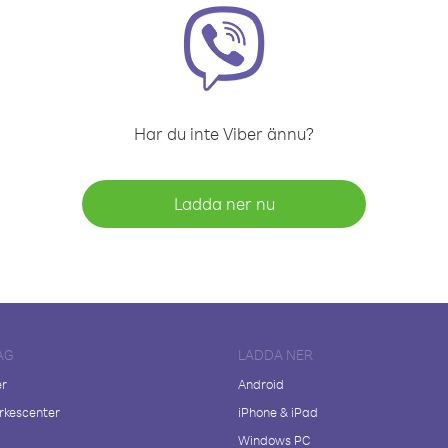
Har du inte Viber ännu?
Ladda ner nu
AG
LADDA NER
er
Android
kescenter
iPhone & iPad
Windows PC