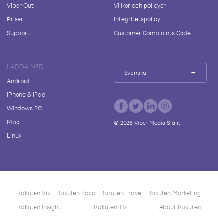
Viber Out
Villkor och policyer
Priser
Integritetspolicy
Support
Customer Complaints Code
LADDA NER
Svenska
Android
iPhone & iPad
Windows PC
Mac
©
2026
Viber Media S.à r.l.
Linux
Rakuten Viki
Rakuten Kobo
Rakuten Travel
Rakuten Marketing
Rakuten Insight
Rakuten TV
About Rakuten