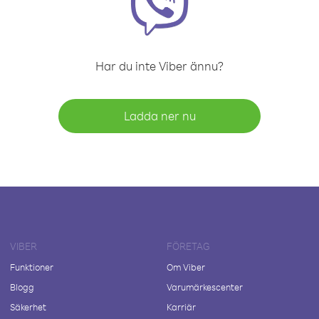
Har du inte Viber ännu?
Ladda ner nu
VIBER
FÖRETAG
Funktioner
Om Viber
Blogg
Varumärkescenter
Säkerhet
Karriär