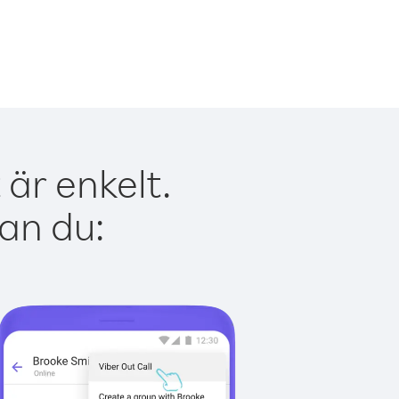
är enkelt.
kan du: