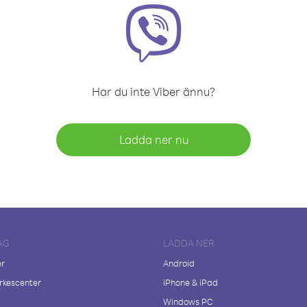
Har du inte Viber ännu?
Ladda ner nu
AG
LADDA NER
er
Android
kescenter
iPhone & iPad
Windows PC