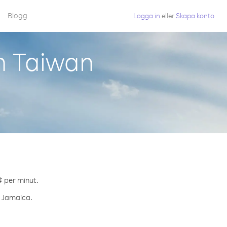
Blogg
Logga in
eller
Skapa konto
n Taiwan
.
¢ per minut.
l Jamaica.