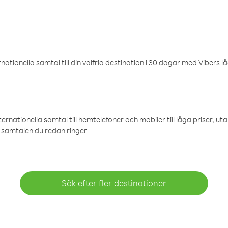
ationella samtal till din valfria destination i 30 dagar med Vibers lå
ternationella samtal till hemtelefoner och mobiler till låga priser, ut
samtalen du redan ringer
Sök efter fler destinationer