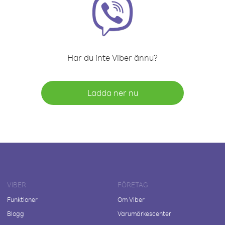
Har du inte Viber ännu?
Ladda ner nu
VIBER
FÖRETAG
Funktioner
Om Viber
Blogg
Varumärkescenter