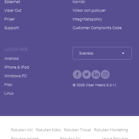
Säkerhet
Karriär
Viber Out
Villkor och policyer
Priser
Integritetspolicy
Support
Customer Complaints Code
LADDA NER
Svenska
Android
iPhone & iPad
Windows PC
Mac
©
2026
Viber Media S.à r.l.
Linux
Rakuten Viki
Rakuten Kobo
Rakuten Travel
Rakuten Marketing
Rakuten Insight
Rakuten TV
About Rakuten