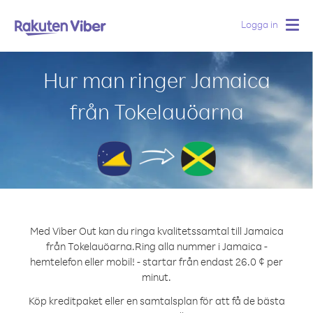
Logga in
Togg
navig
Hur man ringer Jamaica
från Tokelauöarna
Med Viber Out kan du ringa kvalitetssamtal till Jamaica
från Tokelauöarna.
Ring alla nummer i Jamaica -
hemtelefon eller mobil! - startar från endast 26.0 ¢ per
minut.
Köp kreditpaket eller en samtalsplan för att få de bästa