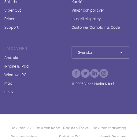
Säkerhet
Karriär
Viber Out
Villkor och policyer
Priser
Integritetspolicy
Support
Customer Complaints Code
LADDA NER
Svenska
Android
iPhone & iPad
Windows PC
Mac
©
2026
Viber Media S.à r.l.
Linux
Rakuten Viki
Rakuten Kobo
Rakuten Travel
Rakuten Marketing
Rakuten Insight
Rakuten TV
About Rakuten