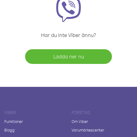
Har du inte Viber ännu?
Ladda ner nu
VIBER
FÖRETAG
Funktioner
Om Viber
Blogg
Varumärkescenter