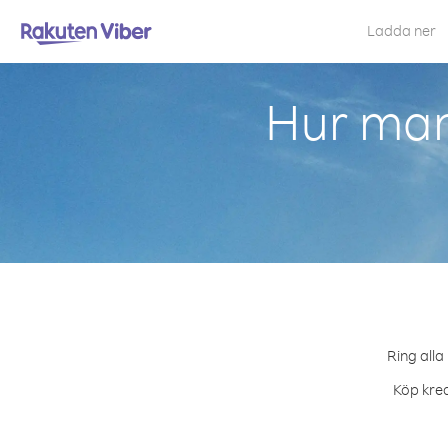
Ladda ner
Hur man
Ring alla
Köp kred