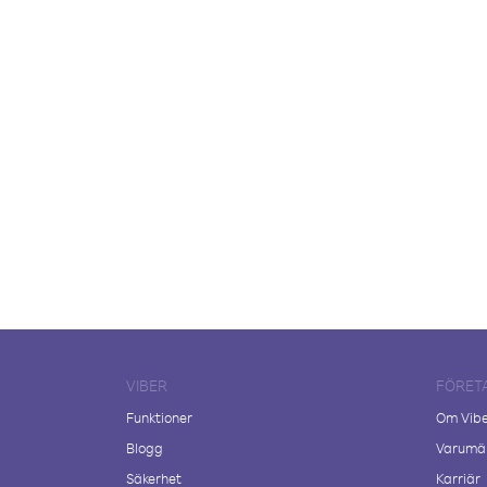
VIBER
FÖRET
Funktioner
Om Vib
Blogg
Varumär
Säkerhet
Karriär