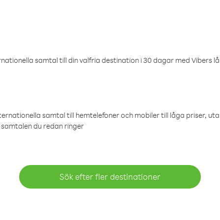
ationella samtal till din valfria destination i 30 dagar med Vibers lå
ternationella samtal till hemtelefoner och mobiler till låga priser, ut
samtalen du redan ringer
Sök efter fler destinationer