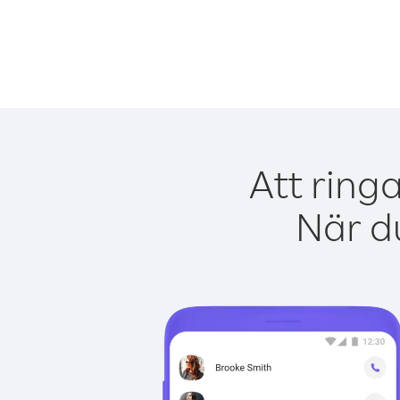
Att ring
När du