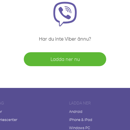
Har du inte Viber ännu?
Ladda ner nu
AG
LADDA NER
er
Android
kescenter
iPhone & iPad
Windows PC