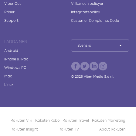
Viber Out
Villkor och policyer
Priser
Integritetspolicy
Support
Customer Complaints Code
LADDA NER
Svenska
Android
iPhone & iPad
Windows PC
Mac
©
2026
Viber Media S.à r.l.
Linux
Rakuten Viki
Rakuten Kobo
Rakuten Travel
Rakuten Marketing
Rakuten Insight
Rakuten TV
About Rakuten