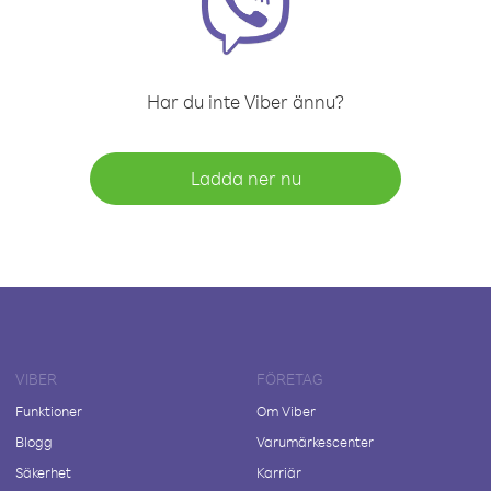
Har du inte Viber ännu?
Ladda ner nu
VIBER
FÖRETAG
Funktioner
Om Viber
Blogg
Varumärkescenter
Säkerhet
Karriär